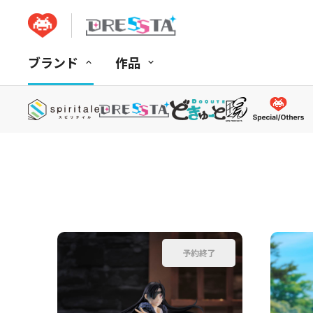
ブランド
作品
並べ替え：
商品コード
商品名
発売日
価格(安い順)