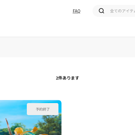
FAQ
価格(高い順)
発売日＋商品名
2
件あります