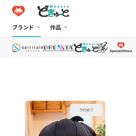
ブランド
作品
並べ替え：
商品コード
商品名
発売日
価格(安い順)