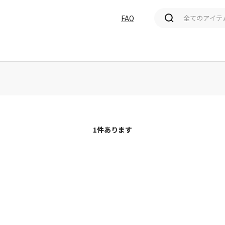
FAQ
価格(高い順)
発売日＋商品名
1
件あります