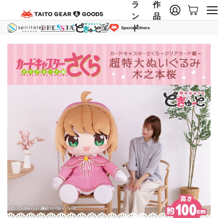
ラ
作
ン
品
ド