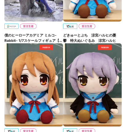
僕のヒーローアカデミア ミルコ-
どきゅーとぷち 涼宮ハルヒの憂
Rabbit- 1/7スケールフィギュア【完
鬱 特大ぬいぐるみ 涼宮ハルヒ
全受注生産】