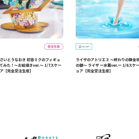
さいとうなおき 初音ミクのフィギュ
ライザのアトリエ３ ～終わりの錬金
みた！～お絵描きver.～ 1/7スケー
の鍵～ ライザ ー水着ver.ー 1/6ス
ア【完全受注生産】
ュア【完全受注生産】