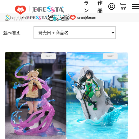
ラ
作
ン
品
ド
並べ替え