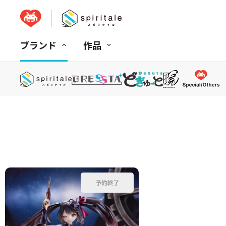
ブランド
作品
並べ替え：
商品コード
商品名
発売日
価格(安い順)
価格(高い順