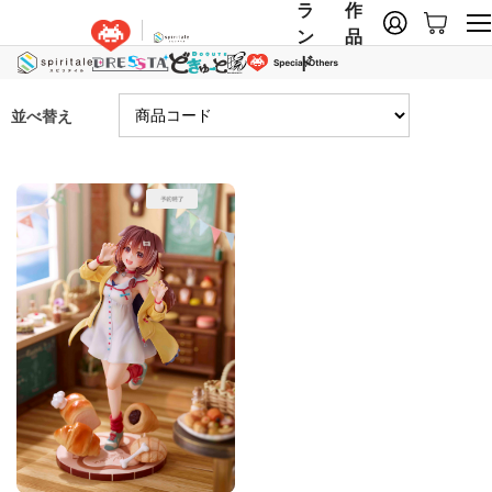
ラ
作
ン
品
ド
並べ替え