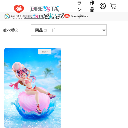
ラ
作
ン
品
ド
並べ替え