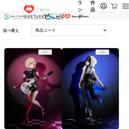
ラ
作
ン
品
ド
並べ替え