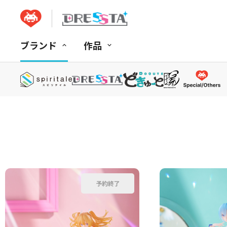
ブランド
作品
並べ替え：
商品コード
商品名
発売日
価格(安い順)
価格(高い順