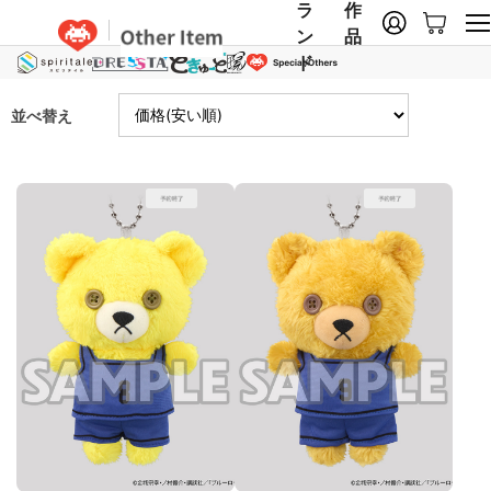
ラ
作
ン
品
ド
並べ替え