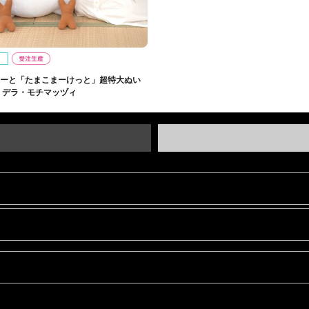
ーと「たまこまーけっと」超特大ぬい
 デラ・モチマッヅィ