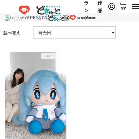
ラ
作
ン
品
ド
並べ替え