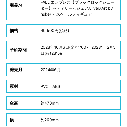
FALL エンプレス【ブラックロックシュー
商品名
ター】～ティザービジュアル ver.(Art by
huke)～ スケールフィギュア
価格
49,500
円(税込)
2023
年
10
月
6
日(金)11:00～
2023
年
12
月
5
予約期間
日(火)23:59
発売月
2024
年
6
月
素材
PVC、ABS
全高
約
470mm
横
約
260mm