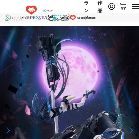
ラ
作
ン
品
ド