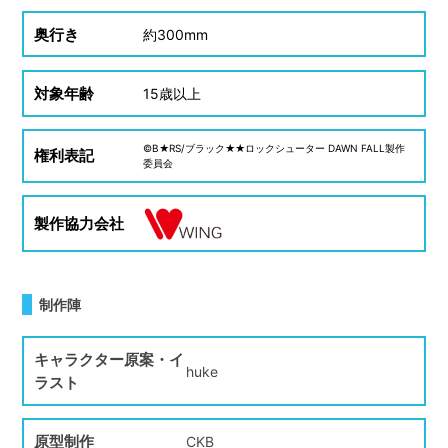
奥行き
約
300mm
対象年齢
15
歳以上
©B★RS/ブラック★★ロックシューター DAWN FALL製作
権利表記
委員会
製作協力会社
制作陣
キャラクター原案・イ
huke
ラスト
原型制作
CKB