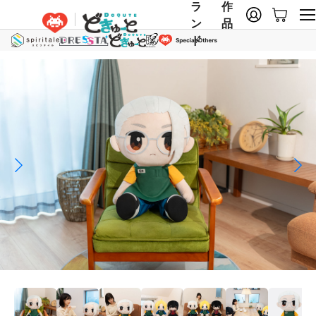
ラ
作
ン
品
ド