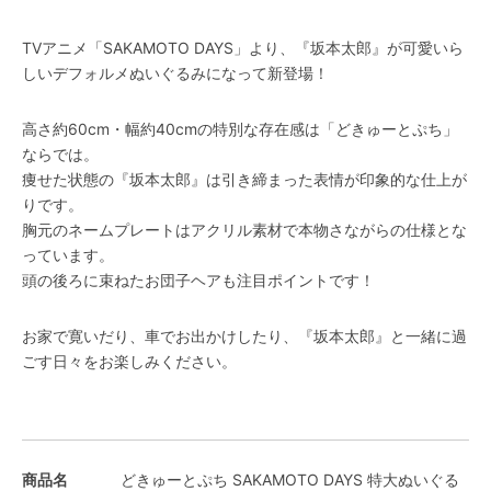
TVアニメ「SAKAMOTO DAYS」より、『坂本太郎』が可愛いら
しいデフォルメぬいぐるみになって新登場！
高さ約60cm・幅約40cmの特別な存在感は「どきゅーとぷち」
ならでは。
痩せた状態の『坂本太郎』は引き締まった表情が印象的な仕上が
りです。
胸元のネームプレートはアクリル素材で本物さながらの仕様とな
っています。
頭の後ろに束ねたお団子ヘアも注目ポイントです！
お家で寛いだり、車でお出かけしたり、『坂本太郎』と一緒に過
ごす日々をお楽しみください。
商品名
どきゅーとぷち SAKAMOTO DAYS 特大ぬいぐる