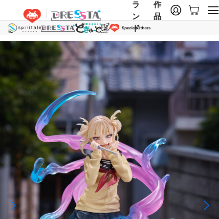
ラ
作
ン
品
ド