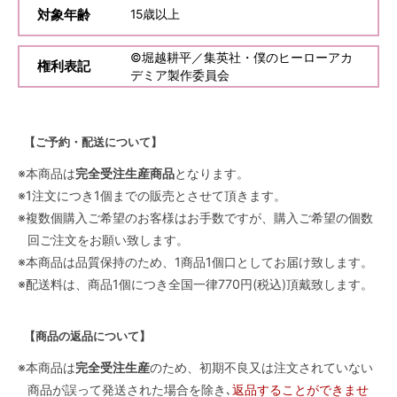
対象年齢
15
歳以上
©堀越耕平／集英社・僕のヒーローアカ
権利表記
デミア製作委員会
【ご予約・配送について】
※本商品は
完全受注生産商品
となります。
※1注文につき1個までの販売とさせて頂きます。
※複数個購入ご希望のお客様はお手数ですが、購入ご希望の個数
回ご注文をお願い致します。
※本商品は品質保持のため、1商品1個口としてお届け致します。
※配送料は、商品1個につき全国一律770円(税込)頂戴致します。
【商品の返品について】
※本商品は
完全受注生産
のため、初期不良又は注文されていない
商品が誤って発送された場合を除き､
返品することができませ