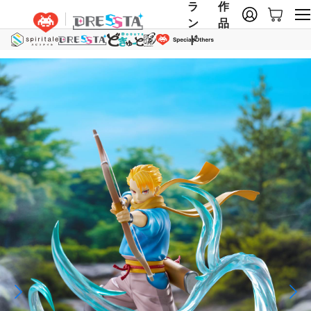
ラ
作
ン
品
ド