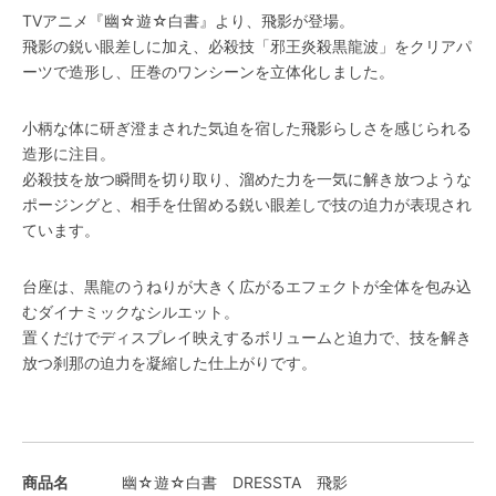
TVアニメ『幽☆遊☆白書』より、飛影が登場。
飛影の鋭い眼差しに加え、必殺技「邪王炎殺黒龍波」をクリアパ
ーツで造形し、圧巻のワンシーンを立体化しました。
小柄な体に研ぎ澄まされた気迫を宿した飛影らしさを感じられる
造形に注目。
必殺技を放つ瞬間を切り取り、溜めた力を一気に解き放つような
ポージングと、相手を仕留める鋭い眼差しで技の迫力が表現され
ています。
台座は、黒龍のうねりが大きく広がるエフェクトが全体を包み込
むダイナミックなシルエット。
置くだけでディスプレイ映えするボリュームと迫力で、技を解き
放つ刹那の迫力を凝縮した仕上がりです。
商品名
幽☆遊☆白書 DRESSTA 飛影