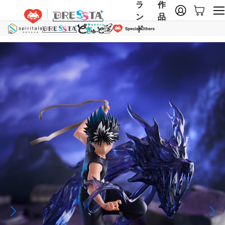
ラ
作
ン
品
ド