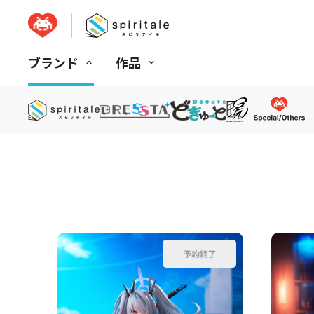
ブランド
作品
並べ替え：
商品コード
商品名
発売日
価格(安い順)