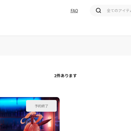
FAQ
価格(高い順)
発売日＋商品名
2
件あります