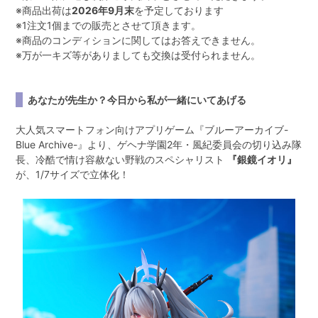
※
商品出荷は
2026年9月末
を予定しております
※
1注文1個までの販売とさせて頂きます。
※
商品のコンディションに関してはお答えできません。
※
万が一キズ等がありましても交換は受付られません。
あなたが先生か？今日から私が一緒にいてあげる
大人気スマートフォン向けアプリゲーム『ブルーアーカイブ-
Blue Archive-』より、ゲヘナ学園2年・風紀委員会の切り込み隊
長、冷酷で情け容赦ない野戦のスペシャリスト
『銀鏡イオリ』
が、1/7サイズで立体化！