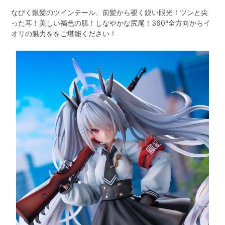
なびく銀髪のツインテール、前髪から覗く鋭い眼光！ツンと尖
った耳！美しい褐色の肌！しなやかな尻尾！360°全方向からイ
オリの魅力ををご堪能ください！