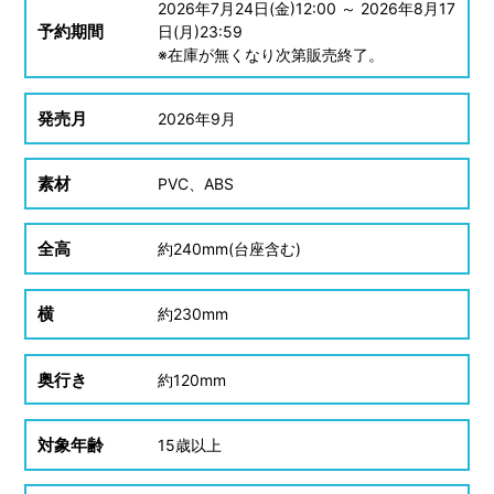
2026
年
7
月
24
日(金)12:00 ～
2026
年
8
月
17
予約期間
日(月)23:59
※在庫が無くなり次第販売終了。
発売月
2026
年
9
月
素材
PVC、ABS
全高
約
240mm(台座含む)
横
約
230mm
奥行き
約
120mm
対象年齢
15
歳以上