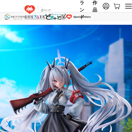
ラ
作
ン
品
ド