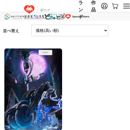
ラ
作
ン
品
ド
並べ替え