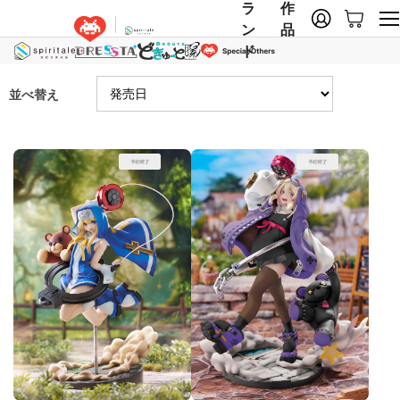
ラ
作
ン
品
ド
並べ替え