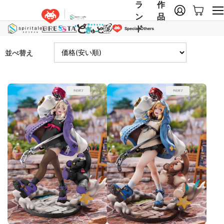
ラ
作
ン
品
ド
並べ替え