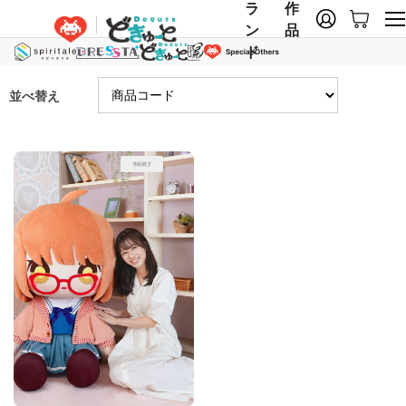
ラ
作
ン
品
ド
並べ替え