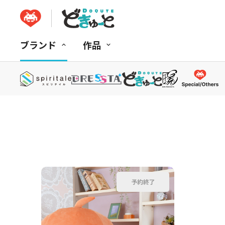
ブランド
作品
並べ替え：
商品コード
商品名
発売日
価格(安い順)