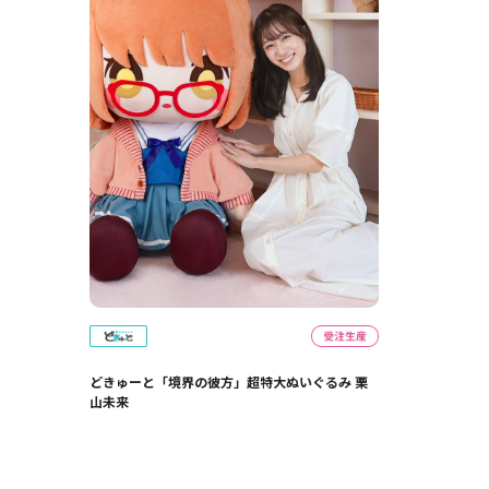
どきゅーと「境界の彼方」超特大ぬいぐるみ 栗
山未来