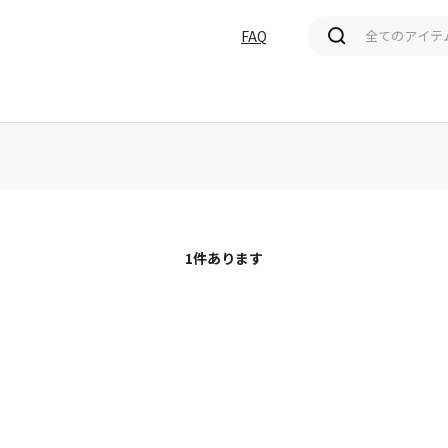
FAQ
価格(高い順)
発売日＋商品名
1
件あります