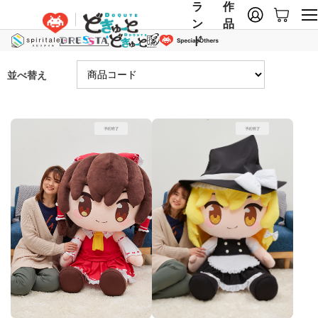
ラ
作
ン
品
ド
並べ替え