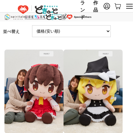
ラ
作
ン
品
ド
並べ替え