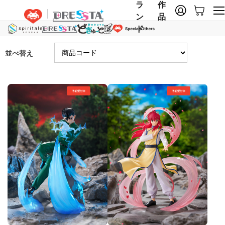
ラ
作
ン
品
ド
並べ替え