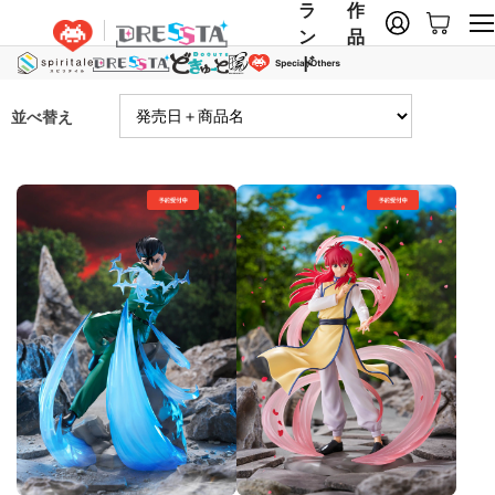
ラ
作
ン
品
ド
並べ替え