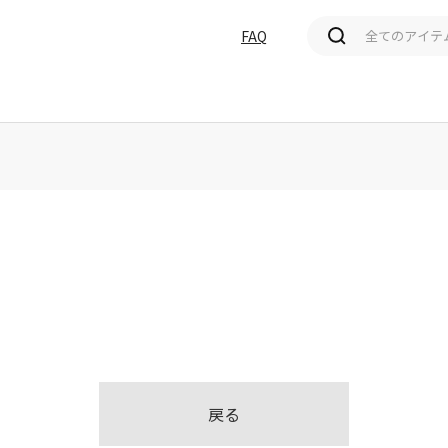
FAQ
。
戻る