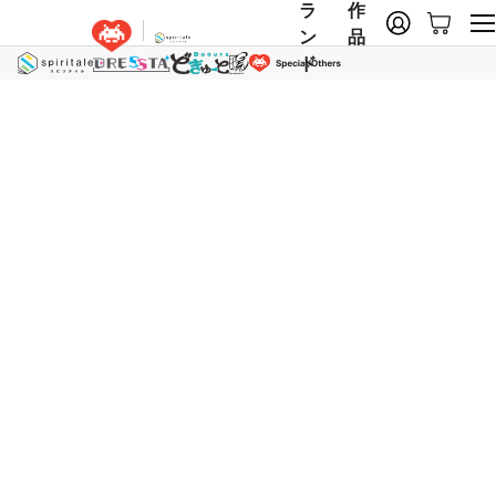
ラ
作
ン
品
ド