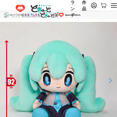
ラ
作
ン
品
ド