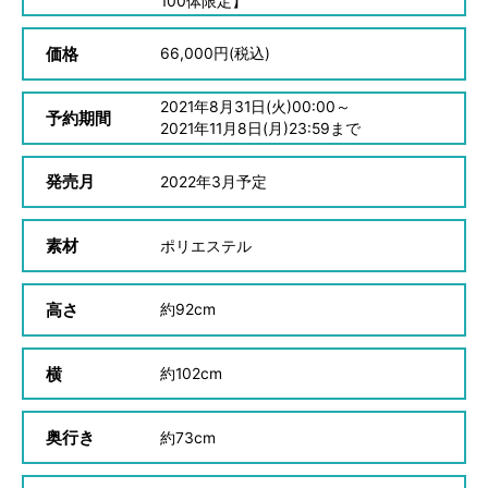
100体限定】
価格
66,000
円(税込)
2021
年
8
月
31
日(火)00:00～
予約期間
2021
年
11
月
8
日(月)23:59まで
発売月
2022
年
3
月予定
素材
ポリエステル
高さ
約
92cm
横
約
102cm
奥行き
約
73cm