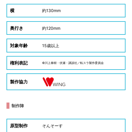
横
約
130mm
奥行き
約
120mm
対象年齢
15
歳以上
権利表記
©川上泰樹・伏瀬・講談社／転スラ製作委員会
製作協力
制作陣
原型制作
そんそーす