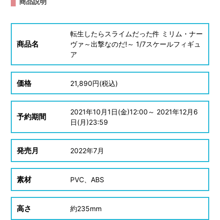
商品説明
転生したらスライムだった件 ミリム・ナー
商品名
ヴァ～出撃なのだ!～ 1/7スケールフィギュ
ア
価格
21,890
円(税込)
2021
年
10
月
1
日(金)12:00～
2021
年
12
月
6
予約期間
日(月)23:59
発売月
2022
年
7
月
素材
PVC、ABS
高さ
約
235mm