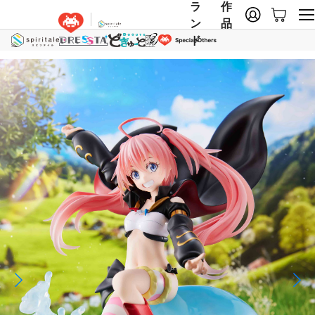
ラ
作
ン
品
ド