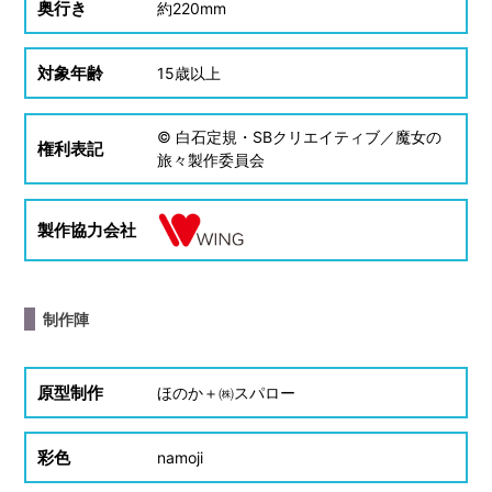
奥行き
約
220mm
対象年齢
15
歳以上
© 白石定規・SBクリエイティブ／魔女の
権利表記
旅々製作委員会
製作協力会社
制作陣
原型制作
ほのか＋㈱スパロー
彩色
namoji