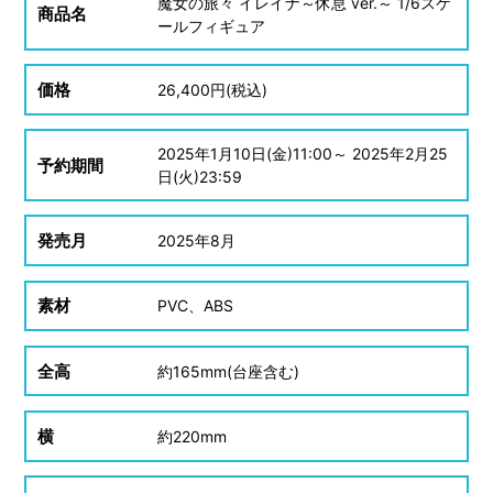
魔女の旅々 イレイナ～休息 ver.～ 1/6スケ
商品名
ールフィギュア
価格
26,400
円(税込)
2025
年
1
月
10
日(金)11:00～
2025
年
2
月
25
予約期間
日(火)23:59
発売月
2025
年
8
月
素材
PVC、ABS
全高
約
165mm(台座含む)
横
約
220mm