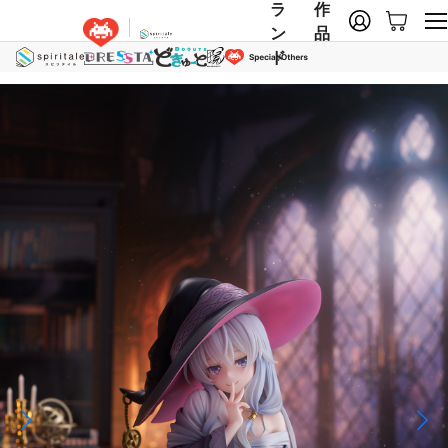
ラ
作
ン
品
ド