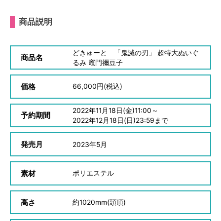
商品説明
どきゅーと 「鬼滅の刃」 超特大ぬいぐ
商品名
るみ 竈門禰豆子
価格
66,000
円(税込)
2022
年
11
月
18
日(金)11:00～
予約期間
2022
年
12
月
18
日(日)23:59まで
発売月
2023
年
5
月
素材
ポリエステル
高さ
約
1020mm(頭頂)