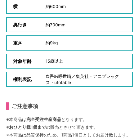
横
約
600mm
奥行き
約
700mm
重さ
約
9kg
対象年齢
15
歳以上
©吾峠呼世晴／集英社・アニプレック
権利表記
ス・ufotable
ご注意事項
※本商品は
完全受注生産商品
となります。
※
おひとり様1個まで
の販売とさせて頂きます。
※本商品は品質保持のため、1商品1個口としてお届け致します。