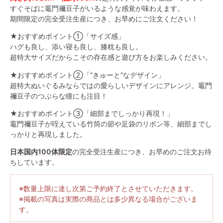
すぐそばに竈門禰豆子がいるような感覚が味わえます。
期間限定の完全受注生産につき、お早めにご注文ください！
★おすすめポイント①「サイズ感」
ハグも良し、添い寝も良し、膝枕も良し。
超特大サイズだからこその存在感と遊び方をお楽しみください。
★おすすめポイント②「“きゅーと”なデザイン」
超特大ぬいぐるみならではの愛らしいデザインにアレンジ。竈門
禰豆子のつぶらな瞳にも注目！
★おすすめポイント③「細部までしっかり再現！」
竈門禰豆子が咥えている竹筒の節や足袋のリボン等、細部までし
っかりと再現しました。
日本国内100体限定
の完全受注生産につき、お早めのご注文お待
ちしています。
※数量上限に達し次第ご予約終了とさせていただきます。
※掲載の写真は実際の商品とは多少異なる場合がございま
す。