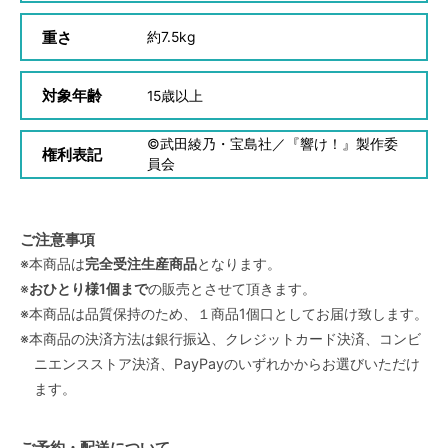
重さ
約
7.5kg
対象年齢
15
歳以上
©武田綾乃・宝島社／『響け！』製作委
権利表記
員会
ご注意事項
※本商品は
完全受注生産商品
となります。
※
おひとり様1個まで
の販売とさせて頂きます。
※本商品は品質保持のため、１商品1個口としてお届け致します。
※本商品の決済方法は銀行振込、クレジットカード決済、コンビ
ニエンスストア決済、PayPayのいずれかからお選びいただけ
ます。
ご予約・配送について