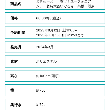
どきゅーと 「響け！ユーフォニア
商品名
ム」 超特大ぬいぐるみ 高坂 麗奈
価格
66,000
円(税込)
2023
年
8
月
12
日(土)11:00～
予約期間
2023
年
10
月
15
日(日)23:59まで
発売月
2024
年
3
月
素材
ポリエステル
高さ
約
100cm(頭頂)
横
約
75cm
奥行き
約
72cm