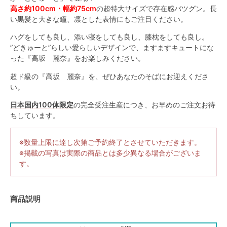
高さ約100cm・幅約75cm
の超特大サイズで存在感バツグン。長
い黒髪と大きな瞳、凛とした表情にもご注目ください。
ハグをしても良し、添い寝をしても良し、膝枕をしても良し。
”どきゅーと”らしい愛らしいデザインで、ますますキュートにな
った『高坂 麗奈』をお楽しみください。
超ド級の『高坂 麗奈』を、ぜひあなたのそばにお迎えくださ
い。
日本国内100体限定
の完全受注生産につき、お早めのご注文お待
ちしています。
※数量上限に達し次第ご予約終了とさせていただきます。
※掲載の写真は実際の商品とは多少異なる場合がございま
す。
商品説明