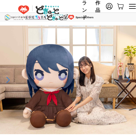
ラ
作
ン
品
ド