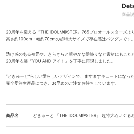
Deta
商品
20周年を迎える『THE IDOLM@STER』765プロオールスタ
高さ約100cm・幅約70cmの超特大サイズで存在感はバツグンです
透け感のある袖元や、きらきらと華やかな髪飾りなど素材にもこだ
20周年衣装『YOU AND アイ！』を丁寧に再現しました。
”どきゅーと”らしい愛らしいデザインで、ますますキュートになっ
完全受注生産品につき、お早めのご注文お待ちしています。
商品名
どきゅーと 『THE IDOLM@STER』 超特大ぬいぐる