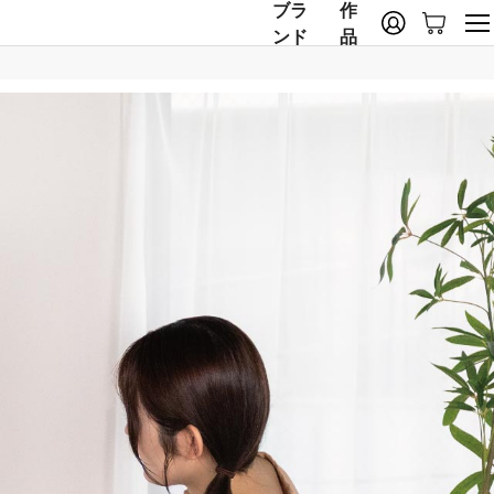
ブラ
作
ンド
品