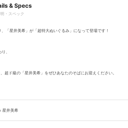
ils & Specs
説明・スペック
ーズより、「星井美希」が「超特大ぬいぐるみ」になって登場です！
。
わり、
た、超ド級の「星井美希」をぜひあなたのそばにお迎えください。
み 星井美希