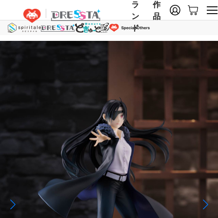
ラ
作
ン
品
ド