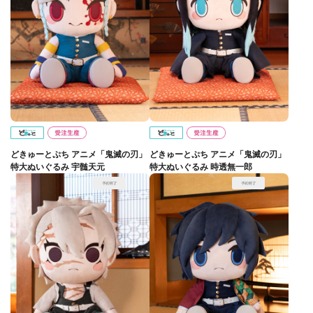
どきゅーとぷち アニメ「鬼滅の刃」
どきゅーとぷち アニメ「鬼滅の刃」
特大ぬいぐるみ 宇髄天元
特大ぬいぐるみ 時透無一郎