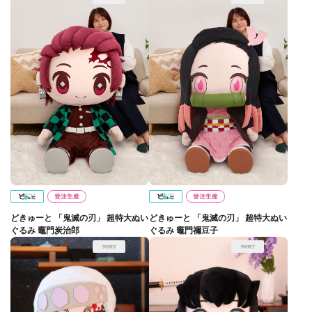
どきゅーと 「鬼滅の刃」 超特大ぬい
どきゅーと 「鬼滅の刃」 超特大ぬい
ぐるみ 竈門炭治郎
ぐるみ 竈門禰豆子