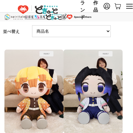
ラ
作
ン
品
ド
並べ替え