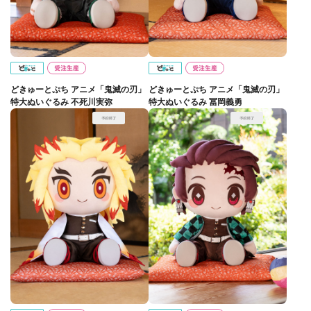
どきゅーとぷち アニメ「鬼滅の刃」
どきゅーとぷち アニメ「鬼滅の刃」
特大ぬいぐるみ 不死川実弥
特大ぬいぐるみ 冨岡義勇