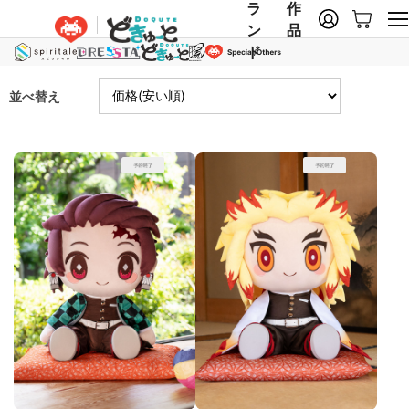
ラ
作
ン
品
ド
並べ替え