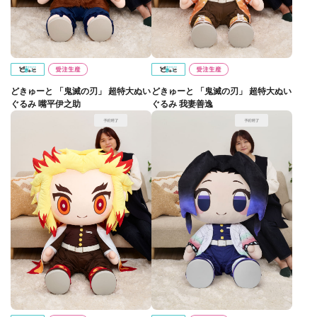
どきゅーと 「鬼滅の刃」 超特大ぬい
どきゅーと 「鬼滅の刃」 超特大ぬい
ぐるみ 嘴平伊之助
ぐるみ 我妻善逸