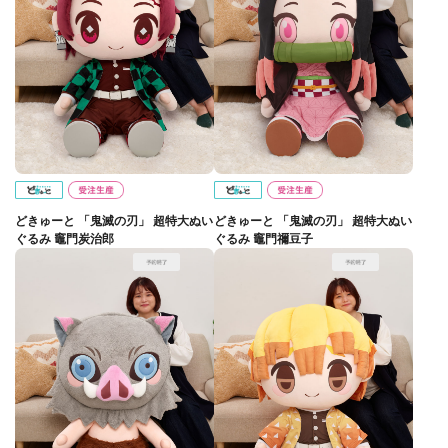
どきゅーと 「鬼滅の刃」 超特大ぬい
どきゅーと 「鬼滅の刃」 超特大ぬい
ぐるみ 竈門炭治郎
ぐるみ 竈門禰豆子