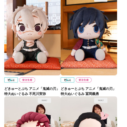
どきゅーとぷち アニメ「鬼滅の刃」
どきゅーとぷち アニメ「鬼滅の刃」
特大ぬいぐるみ 不死川実弥
特大ぬいぐるみ 冨岡義勇