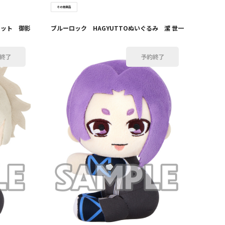
コット 御影
ブルーロック HAGYUTTOぬいぐるみ 潔 世一