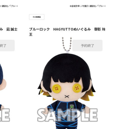
み 凪 誠士
ブルーロック HAGYUTTOぬいぐるみ 御影 玲
王