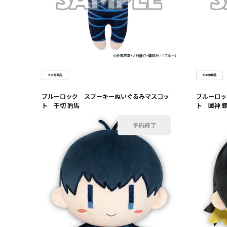
ブルーロック スプーキーぬいぐるみマスコッ
ブルーロッ
ト 千切 豹馬
ト 國神 