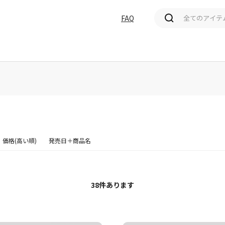
FAQ
価格(高い順)
発売日＋商品名
38
件あります