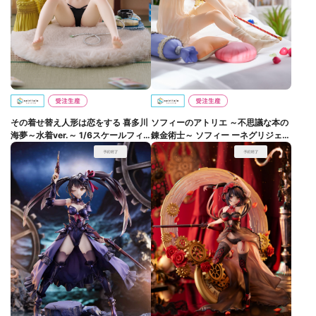
その着せ替え人形は恋をする 喜多川
ソフィーのアトリエ ～不思議な本の
海夢～水着ver.～ 1/6スケールフィ
錬金術士～ ソフィー ーネグリジェ
ギュア【完全受注生産】
ver.ー 1/6スケールフィギュア【完
全受注生産】