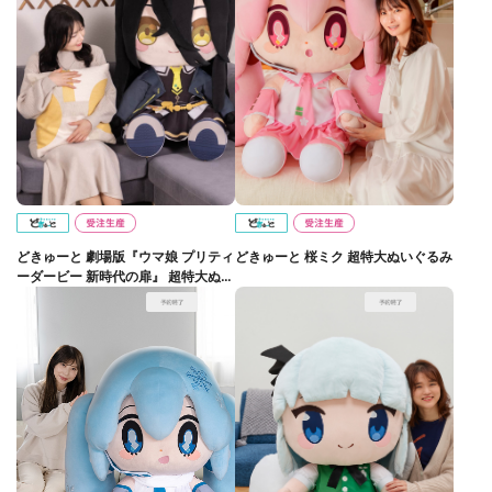
どきゅーと 劇場版『ウマ娘 プリティ
どきゅーと 桜ミク 超特大ぬいぐるみ
ーダービー 新時代の扉』 超特大ぬい
ぐるみ マンハッタンカフェ