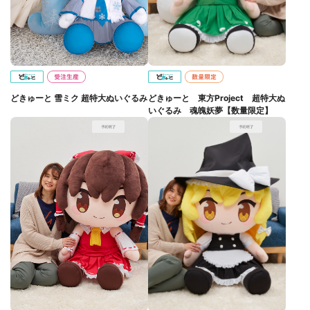
どきゅーと 雪ミク 超特大ぬいぐるみ
どきゅーと 東方Project 超特大ぬ
いぐるみ 魂魄妖夢【数量限定】