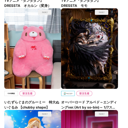
TVアニメ『ダンダダン』
TVアニメ『ダンダダン』
DRESSTA オカルン（変身）
DRESSTA モモ
いたずらぐまのグルーミー 特大ぬ
オーバーロード アルベド～エンディ
いぐるみ 【chubby shape】
ングver.(Art by so-bin)～ 1/7スケ
ールフィギュア【完全受注生産】