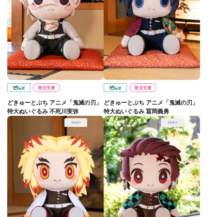
どきゅーとぷち アニメ「鬼滅の刃」
どきゅーとぷち アニメ「鬼滅の刃」
特大ぬいぐるみ 不死川実弥
特大ぬいぐるみ 冨岡義勇