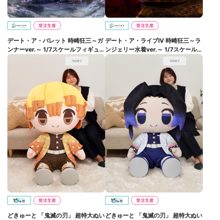
デート・ア・バレット 時崎狂三～ガ
デート・ア・ライブIV 時崎狂三～ラ
ンナーver.～ 1/7スケールフィギュア
ンジェリー水着ver.～ 1/7スケールフ
【完全受注生産】
ィギュア【完全受注生産】
どきゅーと 「鬼滅の刃」 超特大ぬい
どきゅーと 「鬼滅の刃」 超特大ぬい