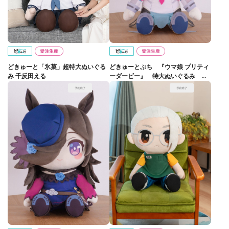
どきゅーと「氷菓」超特大ぬいぐる
どきゅーとぷち 『ウマ娘 プリティ
み 千反田える
ーダービー』 特大ぬいぐるみ ミ
ホノブルボン