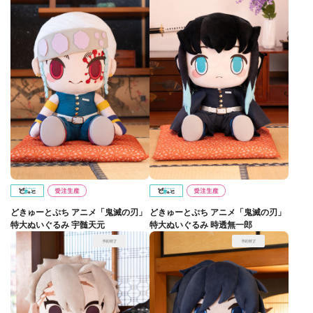
どきゅーとぷち アニメ「鬼滅の刃」
どきゅーとぷち アニメ「鬼滅の刃」
特大ぬいぐるみ 宇髄天元
特大ぬいぐるみ 時透無一郎