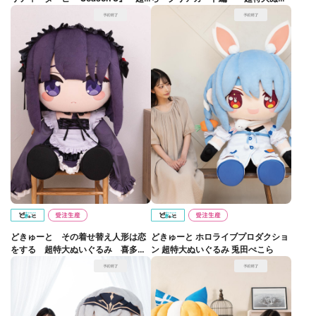
特大ぬいぐるみ サトノダイヤモン
ぐるみ 木之本桜
ド
どきゅーと その着せ替え人形は恋
どきゅーと ホロライブプロダクショ
をする 超特大ぬいぐるみ 喜多川
ン 超特大ぬいぐるみ 兎田ぺこら
海夢～黒江雫ver.～