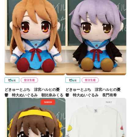
どきゅーとぷち 涼宮ハルヒの憂
どきゅーとぷち 涼宮ハルヒの憂
鬱 特大ぬいぐるみ 朝比奈みくる
鬱 特大ぬいぐるみ 長門有希