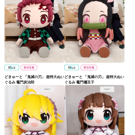
どきゅーと 「鬼滅の刃」 超特大ぬい
どきゅーと 「鬼滅の刃」 超特大ぬい
ぐるみ 竈門炭治郎
ぐるみ 竈門禰豆子