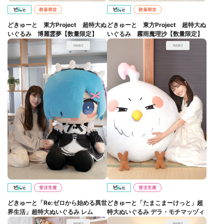
どきゅーと 東方Project 超特大ぬ
どきゅーと 東方Project 超特大ぬ
いぐるみ 博麗霊夢【数量限定】
いぐるみ 霧雨魔理沙【数量限定】
どきゅーと「Re:ゼロから始める異世
どきゅーと「たまこまーけっと」超
界生活」超特大ぬいぐるみ レム
特大ぬいぐるみ デラ・モチマッヅィ