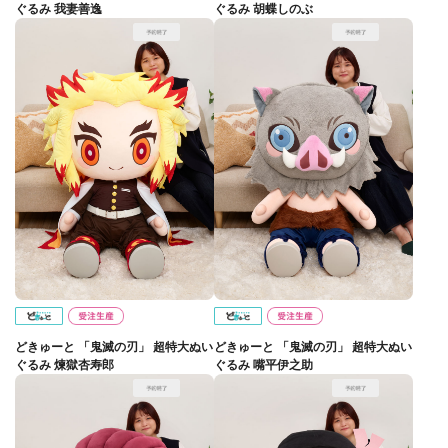
ぐるみ 我妻善逸
ぐるみ 胡蝶しのぶ
どきゅーと 「鬼滅の刃」 超特大ぬい
どきゅーと 「鬼滅の刃」 超特大ぬい
ぐるみ 煉獄杏寿郎
ぐるみ 嘴平伊之助