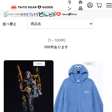
ラ
作
ン
品
ド
並べ替え
[1～100件]
150
件あります