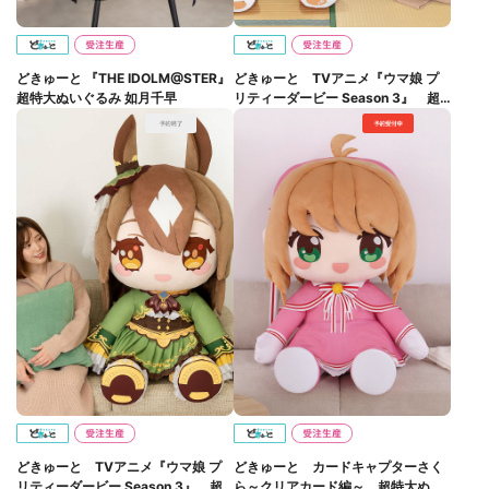
どきゅーと 『THE IDOLM@STER』
どきゅーと TVアニメ『ウマ娘 プ
超特大ぬいぐるみ 如月千早
リティーダービー Season 3』 超
特大ぬいぐるみ キタサンブラック
どきゅーと TVアニメ『ウマ娘 プ
どきゅーと カードキャプターさく
リティーダービー Season 3』 超
ら～クリアカード編～ 超特大ぬい