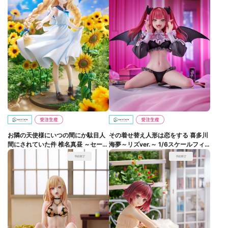
お隣の天使様にいつの間にか駄目人
その着せ替え人形は恋をする 喜多川
間にされていた件 椎名真昼 ～セーラ
海夢～リズver.～ 1/6スケールフィ
ーワンピースver.～ 1/7スケールフィ
ギュア【完全受注生産】
ギュア【完全受注生産】