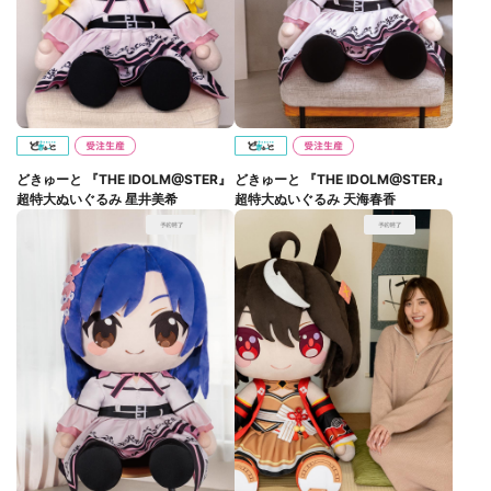
どきゅーと 『THE IDOLM@STER』
どきゅーと 『THE IDOLM@STER』
超特大ぬいぐるみ 星井美希
超特大ぬいぐるみ 天海春香